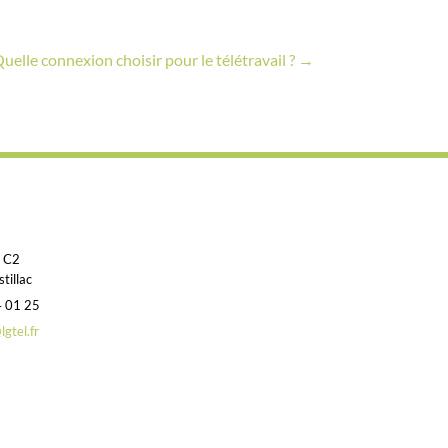
uelle connexion choisir pour le télétravail ?
→
e
t C2
tillac
4 01 25
gtel.fr