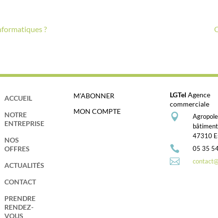
nformatiques ?
Q
LGTel
Agence
M’ABONNER
ACCUEIL
commerciale
MON COMPTE
NOTRE

Agropol
ENTREPRISE
bâtimen
47310 Es
NOS

05 35 5
OFFRES

contact@l
ACTUALITÉS
CONTACT
PRENDRE
RENDEZ-
VOUS