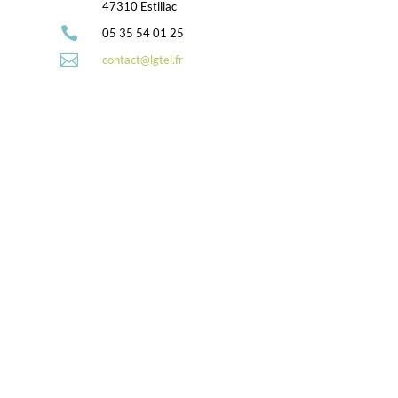
47310 Estillac

05 35 54 01 25

contact@lgtel.fr