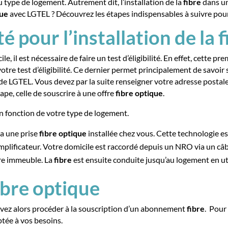
 type de logement. Autrement dit, l’installation de la
fibre
dans un
que
avec LGTEL ? Découvrez les étapes indispensables à suivre pour 
té pour l’installation de la 
le, il est nécessaire de faire un test d’éligibilité. En effet, cette
otre test d’éligibilité. Ce dernier permet principalement de savoir s
ite de LGTEL. Vous devez par la suite renseigner votre adresse postal
ape, celle de souscrire à une offre
fibre optique
.
 en fonction de votre type de logement.
ia une prise
fibre
optique
installée chez vous. Cette technologie est 
mplificateur. Votre domicile est raccordé depuis un NRO via un câb
tre immeuble. La
fibre
est ensuite conduite jusqu’au logement en uti
fibre optique
ez alors procéder à la souscription d’un abonnement
fibre
. Pour 
ptée à vos besoins.