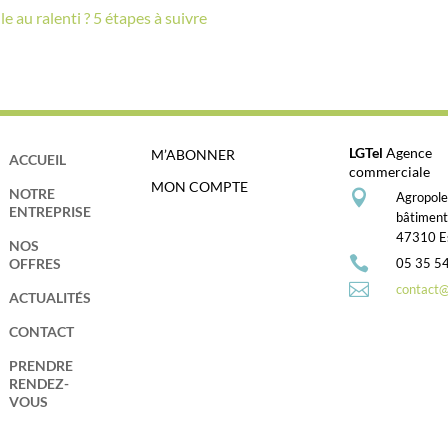
e au ralenti ? 5 étapes à suivre
LGTel
Agence
M’ABONNER
ACCUEIL
commerciale
MON COMPTE
NOTRE

Agropol
ENTREPRISE
bâtimen
47310 Es
NOS

05 35 5
OFFRES

contact@l
ACTUALITÉS
CONTACT
PRENDRE
RENDEZ-
VOUS