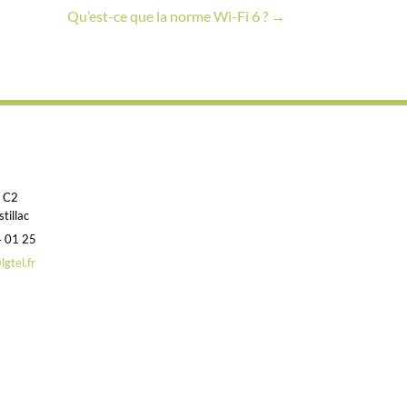
Qu’est-ce que la norme Wi-Fi 6 ?
→
e
t C2
tillac
4 01 25
gtel.fr