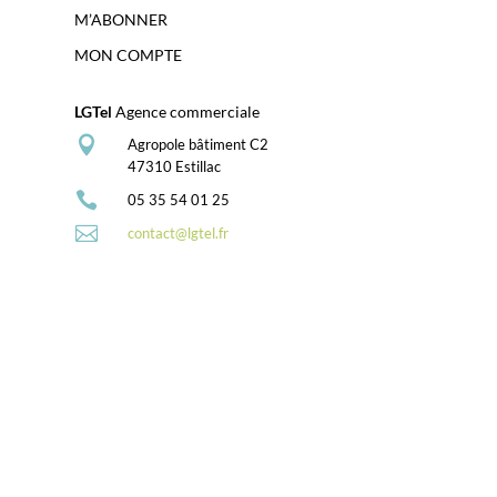
M’ABONNER
MON COMPTE
LGTel
Agence commerciale

Agropole bâtiment C2
47310 Estillac

05 35 54 01 25

contact@lgtel.fr